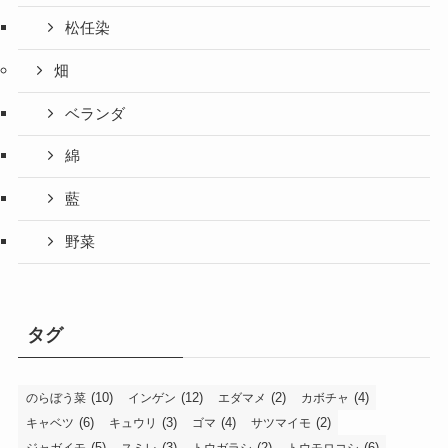
松任染
畑
ベランダ
綿
藍
野菜
タグ
(10)
(12)
(2)
(4)
のらぼう菜
インゲン
エダマメ
カボチャ
(6)
(3)
(4)
(2)
キャベツ
キュウリ
ゴマ
サツマイモ
(5)
(3)
(2)
(6)
ジャガイモ
スミレ
トウガラシ
トウモロコシ