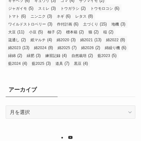
(6)
(3)
(4)
(2)
キャベツ
キュウリ
ゴマ
サツマイモ
(5)
(3)
(2)
(6)
ジャガイモ
スミレ
トウガラシ
トウモロコシ
(6)
(3)
(6)
(8)
トマト
ニンニク
ネギ
レタス
(3)
(6)
(15)
(3)
ワイルドストロベリー
作付計画
土づくり
地機
(11)
(5)
(2)
(2)
(2)
(2)
大豆
小豆
柚子
標本箱
猫
稲
(2)
(4)
(3)
(13)
(8)
筬通し
紙マルチ
綿2020
綿2021
綿2022
(13)
(8)
(7)
(2)
(6)
綿2023
綿2024
綿2025
綿2026
綿繰り機
(2)
(3)
(4)
(2)
(5)
緑綿
緑肥
練習記録
自然栽培
藍2023
(4)
(3)
(7)
(4)
藍2024
藍2025
道具
黒豆
アーカイブ
ア
ー
カ
イ
ブ