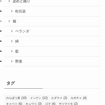
染めと織り
松任染
畑
ベランダ
綿
藍
野菜
タグ
(10)
(12)
(2)
(4)
のらぼう菜
インゲン
エダマメ
カボチャ
(6)
(3)
(4)
(2)
キャベツ
キュウリ
ゴマ
サツマイモ