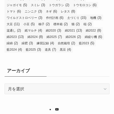
(5)
(3)
(2)
(6)
ジャガイモ
スミレ
トウガラシ
トウモロコシ
(6)
(3)
(6)
(8)
トマト
ニンニク
ネギ
レタス
(3)
(6)
(15)
(3)
ワイルドストロベリー
作付計画
土づくり
地機
(11)
(5)
(2)
(2)
(2)
(2)
大豆
小豆
柚子
標本箱
猫
稲
(2)
(4)
(3)
(13)
(8)
筬通し
紙マルチ
綿2020
綿2021
綿2022
(13)
(8)
(7)
(2)
(6)
綿2023
綿2024
綿2025
綿2026
綿繰り機
(2)
(3)
(4)
(2)
(5)
緑綿
緑肥
練習記録
自然栽培
藍2023
(4)
(3)
(7)
(4)
藍2024
藍2025
道具
黒豆
アーカイブ
ア
ー
カ
イ
ブ