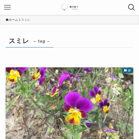
ホーム
スミレ
スミレ
– tag –
畑