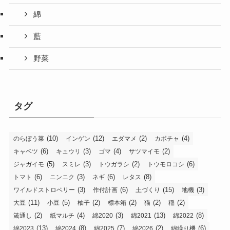
綿
藍
野菜
タグ
(10)
(12)
(2)
(4)
のらぼう菜
インゲン
エダマメ
カボチャ
(6)
(3)
(4)
(2)
キャベツ
キュウリ
ゴマ
サツマイモ
(5)
(3)
(2)
(6)
ジャガイモ
スミレ
トウガラシ
トウモロコシ
(6)
(3)
(6)
(8)
トマト
ニンニク
ネギ
レタス
(3)
(6)
(15)
(3)
ワイルドストロベリー
作付計画
土づくり
地機
(11)
(5)
(2)
(2)
(2)
(2)
大豆
小豆
柚子
標本箱
猫
稲
(2)
(4)
(3)
(13)
(8)
筬通し
紙マルチ
綿2020
綿2021
綿2022
(13)
(8)
(7)
(2)
(6)
綿2023
綿2024
綿2025
綿2026
綿繰り機