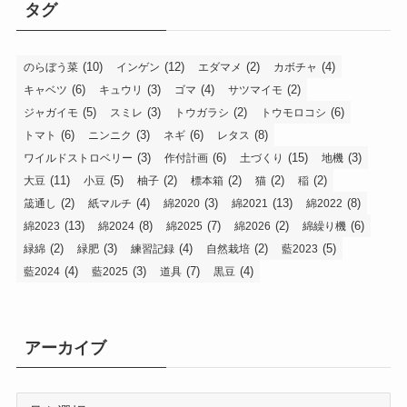
タグ
(10)
(12)
(2)
(4)
のらぼう菜
インゲン
エダマメ
カボチャ
(6)
(3)
(4)
(2)
キャベツ
キュウリ
ゴマ
サツマイモ
(5)
(3)
(2)
(6)
ジャガイモ
スミレ
トウガラシ
トウモロコシ
(6)
(3)
(6)
(8)
トマト
ニンニク
ネギ
レタス
(3)
(6)
(15)
(3)
ワイルドストロベリー
作付計画
土づくり
地機
(11)
(5)
(2)
(2)
(2)
(2)
大豆
小豆
柚子
標本箱
猫
稲
(2)
(4)
(3)
(13)
(8)
筬通し
紙マルチ
綿2020
綿2021
綿2022
(13)
(8)
(7)
(2)
(6)
綿2023
綿2024
綿2025
綿2026
綿繰り機
(2)
(3)
(4)
(2)
(5)
緑綿
緑肥
練習記録
自然栽培
藍2023
(4)
(3)
(7)
(4)
藍2024
藍2025
道具
黒豆
アーカイブ
ア