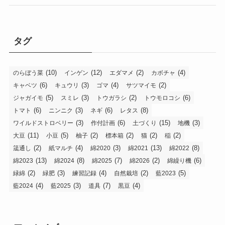
タグ
(10)
(12)
(2)
(4)
のらぼう菜
インゲン
エダマメ
カボチャ
(6)
(3)
(4)
(2)
キャベツ
キュウリ
ゴマ
サツマイモ
(5)
(3)
(2)
(6)
ジャガイモ
スミレ
トウガラシ
トウモロコシ
(6)
(3)
(6)
(8)
トマト
ニンニク
ネギ
レタス
(3)
(6)
(15)
(3)
ワイルドストロベリー
作付計画
土づくり
地機
(11)
(5)
(2)
(2)
(2)
(2)
大豆
小豆
柚子
標本箱
猫
稲
(2)
(4)
(3)
(13)
(8)
筬通し
紙マルチ
綿2020
綿2021
綿2022
(13)
(8)
(7)
(2)
(6)
綿2023
綿2024
綿2025
綿2026
綿繰り機
(2)
(3)
(4)
(2)
(5)
緑綿
緑肥
練習記録
自然栽培
藍2023
(4)
(3)
(7)
(4)
藍2024
藍2025
道具
黒豆