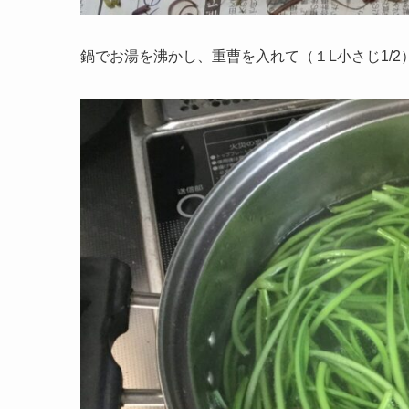
鍋でお湯を沸かし、重曹を入れて（１L小さじ1/