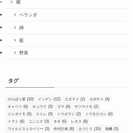
畑
ベランダ
綿
藍
野菜
タグ
(10)
(12)
(2)
(4)
のらぼう菜
インゲン
エダマメ
カボチャ
(6)
(3)
(4)
(2)
キャベツ
キュウリ
ゴマ
サツマイモ
(5)
(3)
(2)
(6)
ジャガイモ
スミレ
トウガラシ
トウモロコシ
(6)
(3)
(6)
(8)
トマト
ニンニク
ネギ
レタス
(3)
(6)
(15)
(3)
ワイルドストロベリー
作付計画
土づくり
地機