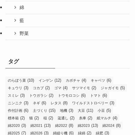
綿
藍
野菜
タグ
(10)
(12)
(4)
(6)
のらぼう菜
インゲン
カボチャ
キャベツ
(3)
(2)
(4)
(2)
(5)
キュウリ
コカブ
ゴマ
サツマイモ
ジャガイモ
(3)
(2)
(6)
(6)
スミレ
トウガラシ
トウモロコシ
トマト
(3)
(6)
(8)
(3)
ニンニク
ネギ
レタス
ワイルドストロベリー
(6)
(15)
(3)
(11)
(5)
作付計画
土づくり
地機
大豆
小豆
(2)
(2)
(2)
(2)
(2)
(4)
標本箱
猫
稲
筬通し
糸車
紙マルチ
(3)
(13)
(8)
(13)
(8)
綿2020
綿2021
綿2022
綿2023
綿2024
(7)
(3)
(6)
(2)
(3)
綿2025
綿2026
綿繰り機
緑綿
緑肥