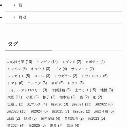
藍
野菜
タグ
(10)
(12)
(2)
(4)
のらぼう菜
インゲン
エダマメ
カボチャ
(6)
(3)
(4)
(2)
キャベツ
キュウリ
ゴマ
サツマイモ
(5)
(3)
(2)
(6)
ジャガイモ
スミレ
トウガラシ
トウモロコシ
(6)
(3)
(6)
(8)
トマト
ニンニク
ネギ
レタス
(3)
(6)
(15)
(3)
ワイルドストロベリー
作付計画
土づくり
地機
(11)
(5)
(2)
(2)
(2)
(2)
大豆
小豆
柚子
標本箱
猫
稲
(2)
(4)
(3)
(13)
(8)
筬通し
紙マルチ
綿2020
綿2021
綿2022
(13)
(8)
(7)
(2)
(6)
綿2023
綿2024
綿2025
綿2026
綿繰り機
(2)
(3)
(4)
(2)
(5)
緑綿
緑肥
練習記録
自然栽培
藍2023
(4)
(3)
(7)
(4)
藍2024
藍2025
道具
黒豆