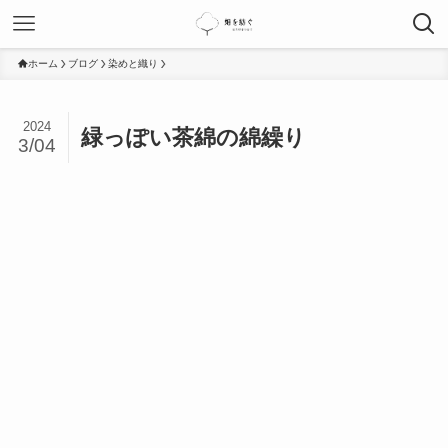
ホーム
ブログ
染めと織り
2024
緑っぽい茶綿の綿繰り
3/04